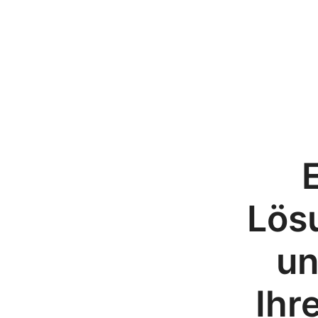
Lösu
un
Ihr