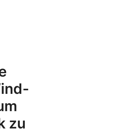
e
Wind-
 um
k zu