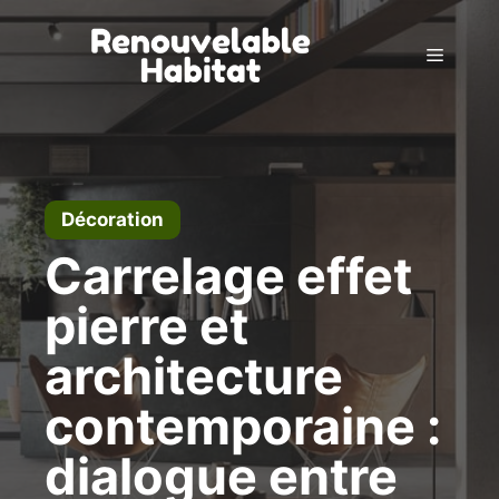
Skip
to
Menu
content
Décoration
Carrelage effet
pierre et
architecture
contemporaine :
dialogue entre