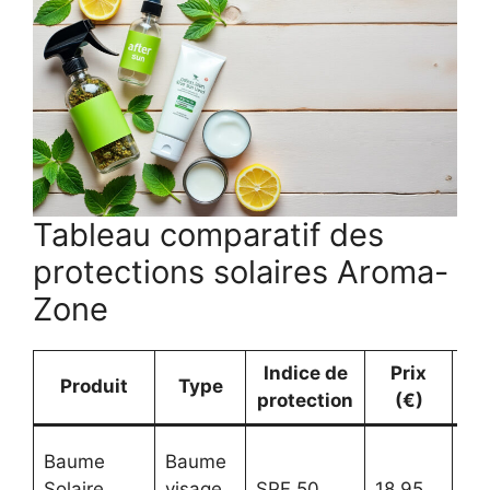
Tableau comparatif des
protections solaires Aroma-
Zone
Indice de
Prix
Ca
Produit
Type
protection
(€)
Fil
Baume
Baume
cer
Solaire
visage
SPF 50
18,95