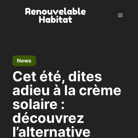
Skip
to
Menu
content
News
Cet été, dites
adieu à la crème
solaire :
découvrez
l’alternative