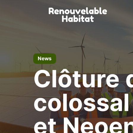
Skip
to
content
News
Clôture 
colossal
et Neoe