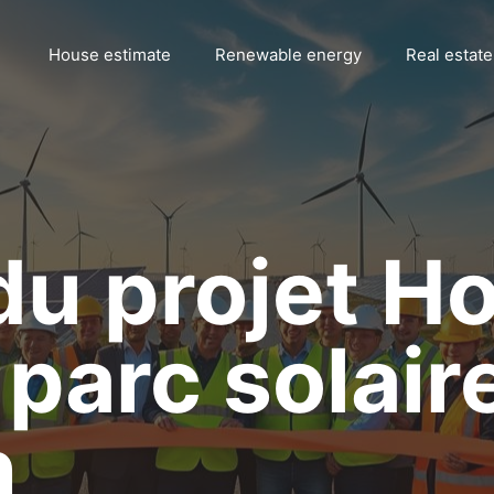
House estimate
Renewable energy
Real estate
du projet Ho
 parc solair
n