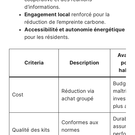
d’informations.
Engagement local
renforcé pour la
réduction de l’empreinte carbone.
Accessibilité et autonomie énergétique
pour les résidents.
Avant
Criteria
Description
pour 
habit
Budget
Réduction via
maîtrisé,
Cost
achat groupé
investis
plus abo
Durabilit
Conformes aux
assurée,
Qualité des kits
normes
perform