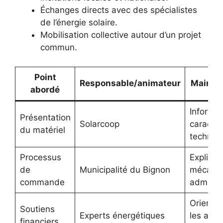
Échanges directs avec des spécialistes
de l’énergie solaire.
Mobilisation collective autour d’un projet
commun.
Point
Responsable/animateur
Main ob
abordé
Informer
Présentation
Solarcoop
caractér
du matériel
techniq
Processus
Explicite
de
Municipalité du Bignon
mécani
commande
administ
Orienter
Soutiens
Experts énergétiques
les aide
financiers