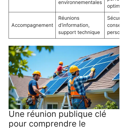
environnementales
optimale
Réunions
Sécurité 
Accompagnement
d’information,
conseil
support technique
personna
Une réunion publique clé
pour comprendre le