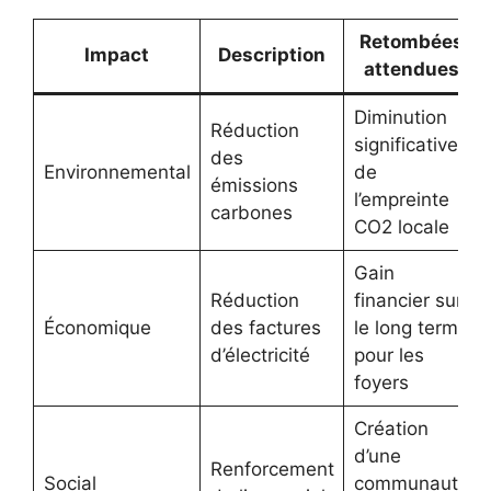
Retombées
Impact
Description
attendues
Diminution
Réduction
significative
des
Environnemental
de
émissions
l’empreinte
carbones
CO2 locale
Gain
Réduction
financier sur
Économique
des factures
le long terme
d’électricité
pour les
foyers
Création
d’une
Renforcement
Social
communauté