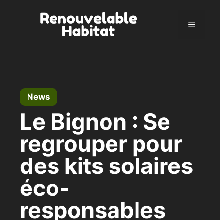
Skip
to
Menu
content
News
Le Bignon : Se
regrouper pour
des kits solaires
éco-
responsables