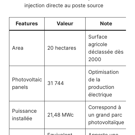
injection directe au poste source
Features
Valeur
Note
Surface
agricole
Area
20 hectares
déclassée dès
2000
Optimisation
Photovoltaic
de la
31 744
panels
production
électrique
Correspond à
Puissance
21,48 MWc
un grand parc
installée
photovoltaïque
Equivalent
Apporte une