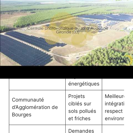
Limiter à
friches et
Restrictions
Députés tels que
toitures pour
législatives
Loïc Kervran
préserver
possibles
terres
Besoin de
centrales au
Couts maîtr
Engie Green (Marion
sol pour
et économi
Chotard)
objectifs
d’échelle
énergétiques
Projets
Meilleure
Communauté
ciblés sur
intégration 
d’Agglomération de
sols pollués
respect
Bourges
et friches
environnem
Demandes