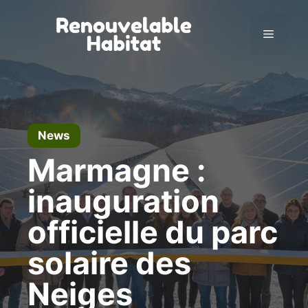
Skip
to
Menu
content
News
Marmagne :
inauguration
officielle du parc
solaire des
Neiges