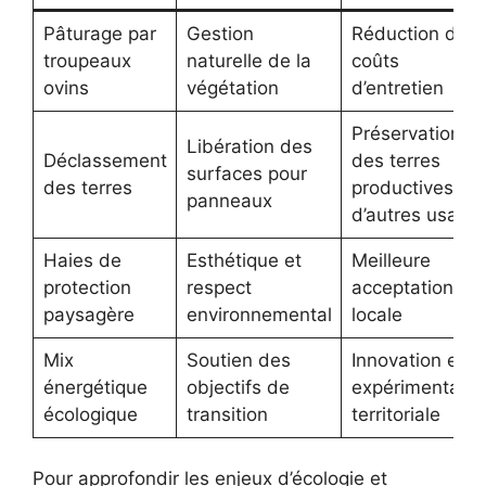
Pâturage par
Gestion
Réduction des
troupeaux
naturelle de la
coûts
ovins
végétation
d’entretien
Préservation
Libération des
Déclassement
des terres
surfaces pour
des terres
productives à
panneaux
d’autres usage
Haies de
Esthétique et
Meilleure
protection
respect
acceptation
paysagère
environnemental
locale
Mix
Soutien des
Innovation et
énergétique
objectifs de
expérimentatio
écologique
transition
territoriale
Pour approfondir les enjeux d’écologie et