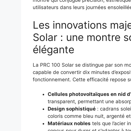
montre qui conjugue précision, esthétiqu
utilisateurs dans leurs journées ensoleillé
Les innovations maj
Solar : une montre s
élégante
La PRC 100 Solar se distingue par son mo
capable de convertir dix minutes d’exposi
fonctionnement. Cette efficacité repose su
Cellules photovoltaïques en nid d’
transparent, permettant une absorpt
Design sophistiqué
: cadrans solei
coloris comme bleu nuit, argenté et
Matériaux nobles
tels que l’acier 
conçus pour durer et s’adapter à tou