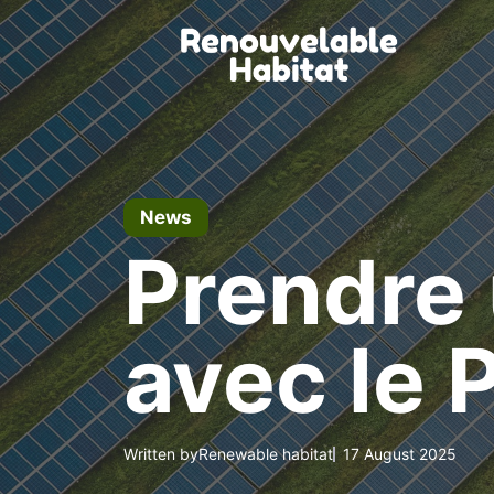
Skip
to
content
News
Prendre 
avec le 
Written by
Renewable habitat
17 August 2025