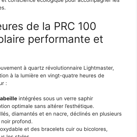
e et conscience écologique pour accompagner les
es.
eures de la PRC 100
olaire performante et
uvement à quartz révolutionnaire Lightmaster,
tion à la lumière en vingt-quatre heures de
r :
abeille
intégrées sous un verre saphir
ion optimale sans altérer l’esthétique.
llés, diamantés et en nacre, déclinés en plusieurs
 noir profond.
inoxydable et des bracelets cuir ou bicolores,
s les styles.