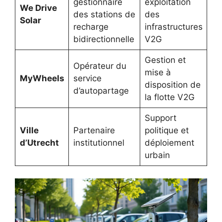
gestionnaire
exploitation
We Drive
des stations de
des
Solar
recharge
infrastructures
bidirectionnelle
V2G
Gestion et
Opérateur du
mise à
MyWheels
service
disposition de
d’autopartage
la flotte V2G
Support
Ville
Partenaire
politique et
d’Utrecht
institutionnel
déploiement
urbain