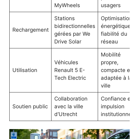
MyWheels
usagers
Stations
Optimisation
bidirectionnelles
énergétique et
Rechargement
gérées par We
fiabilité du
Drive Solar
réseau
Mobilité
Véhicules
propre,
Utilisation
Renault 5 E-
compacte et
Tech Electric
adaptée à la
ville
Collaboration
Confiance et
Soutien public
avec la ville
impulsion
d’Utrecht
institutionnelle