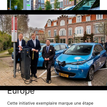
Impacts et
perspectives du
premier service
d’autopartage V2G en
Europe
Cette initiative exemplaire marque une étape