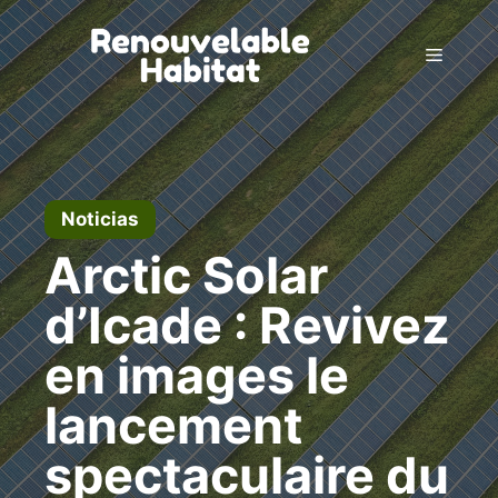
Ir
al
Menú
contenido
Noticias
Arctic Solar
d’Icade : Revivez
en images le
lancement
spectaculaire du