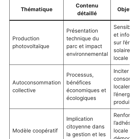
Contenu
Thématique
Objetiv
détaillé
Sensibilis
Présentation
et informe
Production
technique du
sur l’énerg
photovoltaïque
parc et impact
solaire
environnemental
locale
Inciter à
Processus,
consomm
Autoconsommation
bénéfices
localemen
collective
économiques et
l’énergie
écologiques
produite
Renforcer
Implication
l’adhésion
citoyenne dans
Modèle coopératif
locale et l
la gestion et les
démocrati