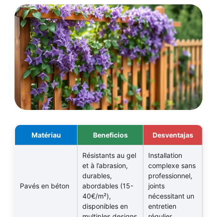
Matériau
Beneficios
Desventajas
Résistants au gel
Installation
et à l’abrasion,
complexe sans
durables,
professionnel,
Pavés en béton
abordables (15-
joints
40€/m²),
nécessitant un
disponibles en
entretien
multiples designs
régulier