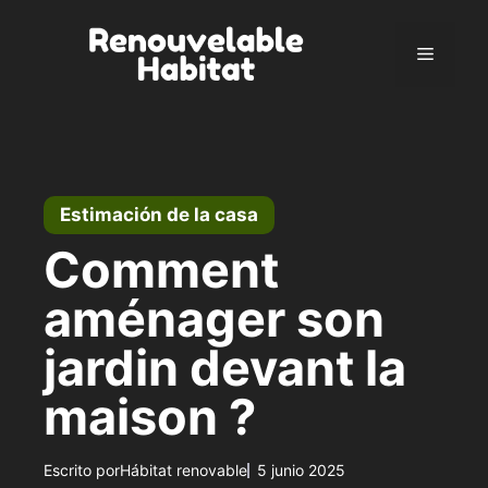
Ir
al
Menú
contenido
Estimación de la casa
Comment
aménager son
jardin devant la
maison​ ?
Escrito por
Hábitat renovable
5 junio 2025