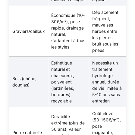
Déplacement
Économique (10-
fréquent,
30€/m²), pose
mauvaises
rapide, drainage
Graviers/cailloux
herbes entre
naturel,
les pierres,
s’adaptent à tous
bruit sous les
les styles
pneus
Esthétique
Nécessite un
naturel et
traitement
chaleureux,
hydrofuge
Bois (chêne,
polyvalent
annuel, durée
douglas)
(jardinières,
de vie limitée à
bordures),
5-10 ans sans
recyclable
entretien
Coût élevé
Durabilité
(50-150€/m²),
extrême (plus de
pose
50 ans), valeur
Pierre naturelle
exigeante,