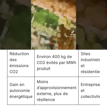
Exemple
Beneficios
Impacto
d’usage
Réduction de 30 à
Économie
Particuliers
50 % les coûts
sur facture
avec kit
annuels selon
d’électricité
autonome
consommation
Réduction
Sites
Environ 400 kg de
des
industriels
CO2 évités par MWh
émissions
et
produit
CO2
résidentiels
Moins
Gain en
Entreprises
d’approvisionnement
autonomie
et
externe, plus de
énergétique
collectivités
résilience