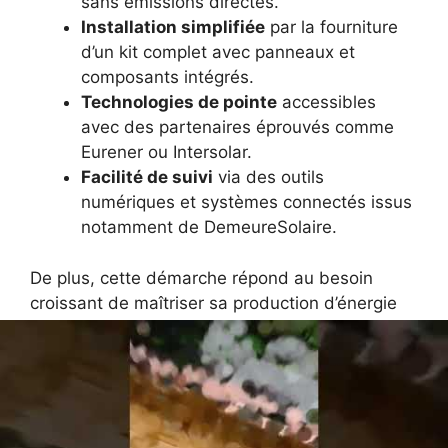
sans émissions directes.
Installation simplifiée
par la fourniture
d’un kit complet avec panneaux et
composants intégrés.
Technologies de pointe
accessibles
avec des partenaires éprouvés comme
Eurener ou Intersolar.
Facilité de suivi
via des outils
numériques et systèmes connectés issus
notamment de DemeureSolaire.
De plus, cette démarche répond au besoin
croissant de maîtriser sa production d’énergie
dans un contexte où la volatilité des prix de
l’électricité est accentuée. Pour un panorama
complet des bénéfices et des retours
d’expérience, consultez
Quelle Energie
o
Economie d’Énergie
.