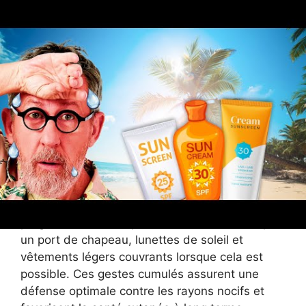
Pour maximiser la prévention solaire avec cette
crème pas chère, il est recommandé d’appliquer
une quantité généreuse et de renouveler
l’application toutes les deux heures, notamment
après baignade ou transpiration. L’efficacité de
toute protection solaire dépend en effet de la
rigueur dans son usage. Cette vigilance est
particulièrement importante quand on utilise un
soin avec une texture plus épaisse, afin d’éviter
toute zone mal protégée.
Enfin, il convient de privilégier une exposition
progressive, en complétant la crème solaire par
un port de chapeau, lunettes de soleil et
vêtements légers couvrants lorsque cela est
possible. Ces gestes cumulés assurent une
défense optimale contre les rayons nocifs et