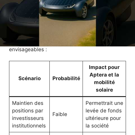
électriques solaires
Si certaines start-ups comme Aptera tentent
encore de percer, leur situation financière et
commerciale soulignent un marché en recul. Le
tableau suivant résume les différents scénarios
envisageables :
Impact pour
Aptera et la
Scénario
Probabilité
mobilité
solaire
Maintien des
Permettrait une
positions par
levée de fonds
Faible
investisseurs
ultérieure pour
institutionnels
la société