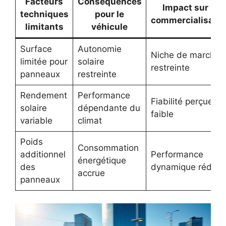
Facteurs
Conséquences
Impact sur la
techniques
pour le
commercialisatio
limitants
véhicule
Surface
Autonomie
Niche de marché
limitée pour
solaire
restreinte
panneaux
restreinte
Rendement
Performance
Fiabilité perçue
solaire
dépendante du
faible
variable
climat
Poids
Consommation
additionnel
Performance
énergétique
des
dynamique réduit
accrue
panneaux