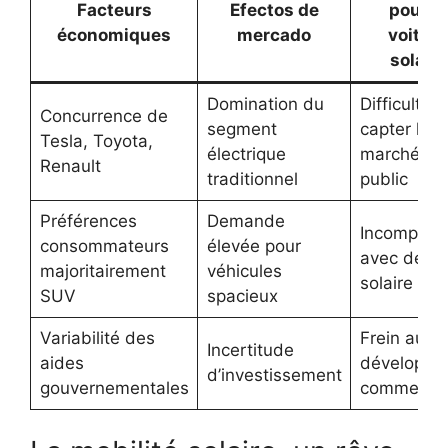
Facteurs
Efectos de
pour l
économiques
mercado
voitur
solair
Domination du
Difficulté à
Concurrence de
segment
capter le
Tesla, Toyota,
électrique
marché gr
Renault
traditionnel
public
Préférences
Demande
Incompatibi
consommateurs
élevée pour
avec desig
majoritairement
véhicules
solaire
SUV
spacieux
Variabilité des
Frein au
Incertitude
aides
développe
d’investissement
gouvernementales
commercia