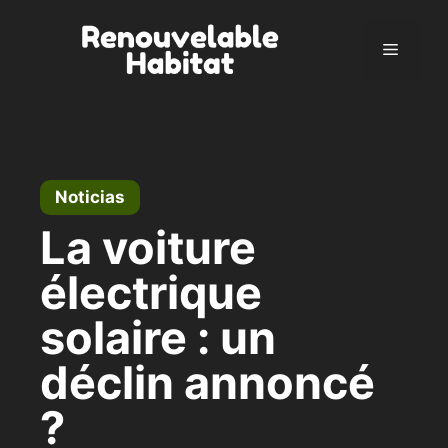
Ir
al
Menú
contenido
Noticias
La voiture
électrique
solaire : un
déclin annoncé
?