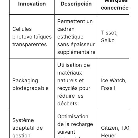
Marques
Innovation
Descripción
concernées
Permettent un
Cellules
cadran
Tissot,
photovoltaïques
esthétique
Seiko
transparentes
sans épaisseur
supplémentaire
Utilisation de
matériaux
Packaging
naturels et
Ice Watch,
biodégradable
recyclés pour
Fossil
réduire les
déchets
Optimisation
Système
de la recharge
adaptatif de
Citizen, TAG
suivant
gestion
Heuer