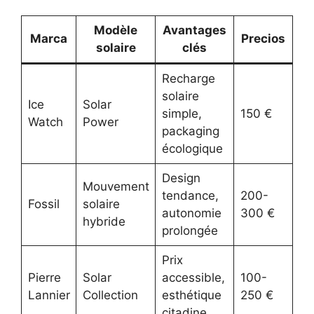
Modèle
Avantages
Marca
Precios
solaire
clés
Recharge
solaire
Ice
Solar
simple,
150 €
Watch
Power
packaging
écologique
Design
Mouvement
tendance,
200-
Fossil
solaire
autonomie
300 €
hybride
prolongée
Prix
Pierre
Solar
accessible,
100-
Lannier
Collection
esthétique
250 €
citadine