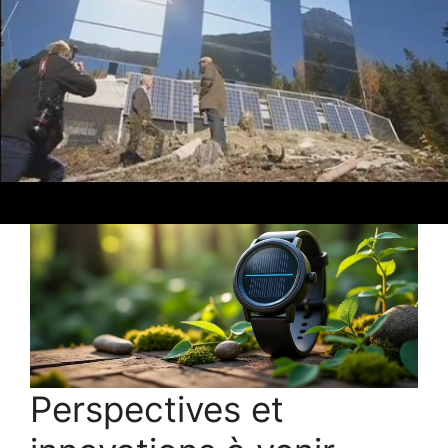
Ces qualités font des montres solaires une
solution plébiscitée par les consommateurs et
un axe majeur de développement de l’horlogerie
responsable, comme cela est documenté sur
plusieurs plateformes spécialisées, notamment
Watchdreamer
y
Le Monde
.
Perspectives et