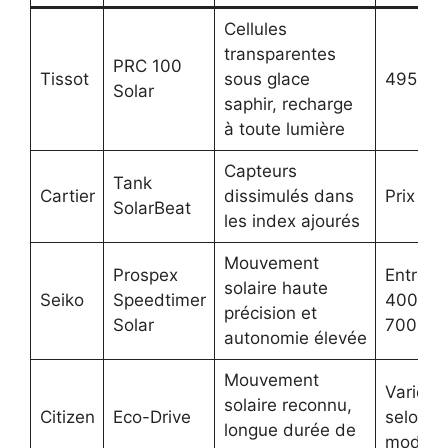
Cellules
transparentes
PRC 100
Tissot
sous glace
495 €
Solar
saphir, recharge
à toute lumière
Capteurs
Tank
Cartier
dissimulés dans
Prix lux
SolarBeat
les index ajourés
Mouvement
Prospex
Entre
solaire haute
Seiko
Speedtimer
400 et
précision et
Solar
700 €
autonomie élevée
Mouvement
Varie
solaire reconnu,
Citizen
Eco-Drive
selon
longue durée de
modèle