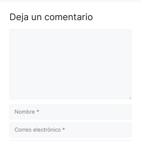
Deja un comentario
Comentario
Nombre
Correo
electrónico