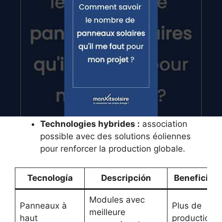
produire plus d’électricité sur une surface
moindre.
Gestion intelligente de l’énergie :
capacité accrue de stockage et
d’intégration au réseau électrique local.
Suivi environnemental en temps réel :
mise en place de dispositifs pour
monitorer les effets écologiques et
ajuster les installations si nécessaire.
Technologies hybrides :
association
possible avec des solutions éoliennes
pour renforcer la production globale.
Tecnología
Descripción
Beneficios
Modules avec
Panneaux à
Plus de
meilleure
haut
production