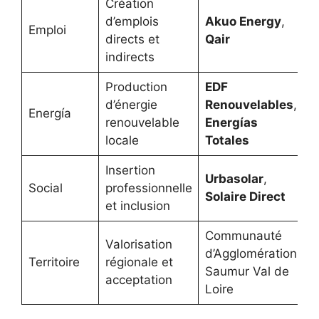
Création
d’emplois
Akuo Energy
,
Emploi
directs et
Qair
indirects
Production
EDF
d’énergie
Renouvelables
,
Energía
renouvelable
Energías
locale
Totales
Insertion
Urbasolar
,
Social
professionnelle
Solaire Direct
et inclusion
Communauté
Valorisation
d’Agglomération
Territoire
régionale et
Saumur Val de
acceptation
Loire