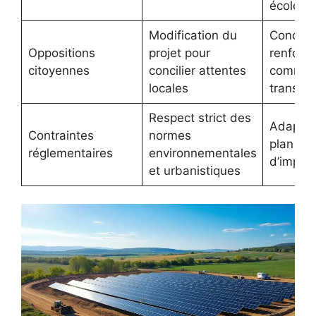
écologi
Modification du
Concert
Oppositions
projet pour
renforcé
citoyennes
concilier attentes
communi
locales
transpa
Respect strict des
Adaptat
Contraintes
normes
plan
réglementaires
environnementales
d’implan
et urbanistiques