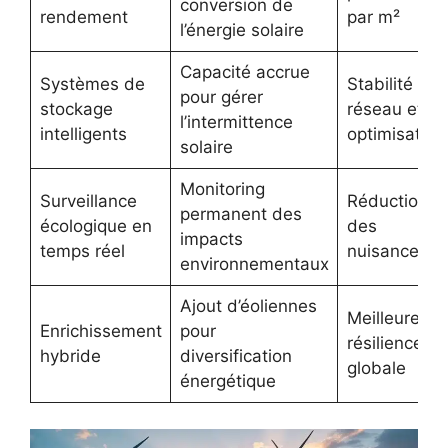
conversion de
rendement
par m²
l’énergie solaire
Capacité accrue
Systèmes de
Stabilité du
pour gérer
stockage
réseau et
l’intermittence
intelligents
optimisation
solaire
Monitoring
Surveillance
Réduction
permanent des
écologique en
des
impacts
temps réel
nuisances
environnementaux
Ajout d’éoliennes
Meilleure
Enrichissement
pour
résilience
hybride
diversification
globale
énergétique