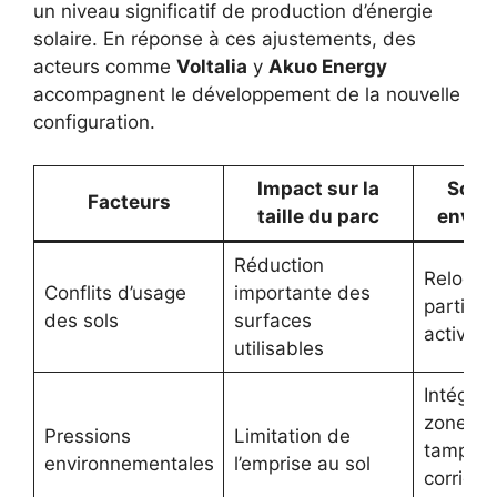
un niveau significatif de production d’énergie
solaire. En réponse à ces ajustements, des
acteurs comme
Voltalia
y
Akuo Energy
accompagnent le développement de la nouvelle
configuration.
Impact sur la
Solut
Facteurs
taille du parc
envis
Réduction
Relocali
Conflits d’usage
importante des
partiell
des sols
surfaces
activité
utilisables
Intégrat
zones
Pressions
Limitation de
tampons
environnementales
l’emprise au sol
corridor