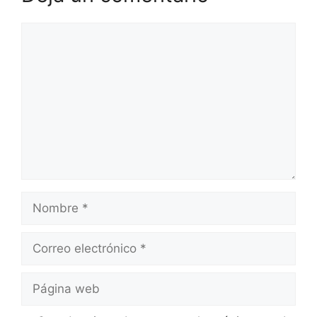
Comentario
Nombre
Correo
electrónico
Página
web