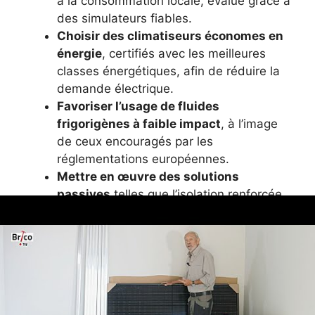
à la consommation locale, évalué grâce à
des simulateurs fiables.
Choisir des climatiseurs économes en
énergie
, certifiés avec les meilleures
classes énergétiques, afin de réduire la
demande électrique.
Favoriser l’usage de fluides
frigorigènes à faible impact
, à l’image
de ceux encouragés par les
réglementations européennes.
Mettre en œuvre des solutions
passives
telles que l’isolation renforcée,
la végétalisation des toitures ou
l’ombrage pour diminuer la charge
thermique.
Suivre les innovations technologiques
pour accéder à des systèmes de
climatisation plus propres et intégrés aux