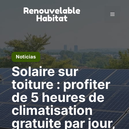
Ir
al
Menú
contenido
Noticias
Solaire sur
toiture : profiter
de 5 heures de
climatisation
gratuite par jour,