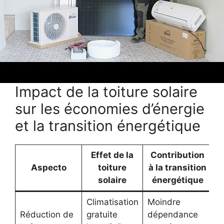
énergies renouvelables.
Ces leviers participent à une réelle économie
d’énergie et à une réduction des émissions de
gaz à effet de serre, contribuant ainsi à la
durabilité des installations.
Impact de la toiture solaire
sur les économies d’énergie
et la transition énergétique
Effet de la
Contribution
Aspecto
toiture
à la transition
solaire
énergétique
Climatisation
Moindre
Réduction de
gratuite
dépendance