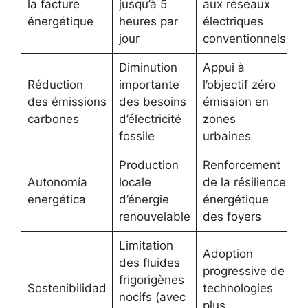
la facture
jusqu’à 5
aux réseaux
énergétique
heures par
électriques
jour
conventionnels
Diminution
Appui à
Réduction
importante
l’objectif zéro
des émissions
des besoins
émission en
carbones
d’électricité
zones
fossile
urbaines
Production
Renforcement
Autonomía
locale
de la résilience
energética
d’énergie
énergétique
renouvelable
des foyers
Limitation
Adoption
des fluides
progressive de
frigorigènes
Sostenibilidad
technologies
nocifs (avec
plus