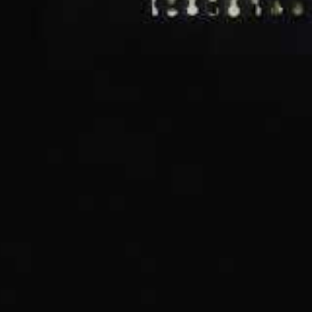
mentaux et éducatifs de
ns les établissements éducatifs ouvre la voie à de
 environnementales. L’école de Tosse est
tion du
desarrollo sostenible
en milieu scolaire,
pprentissage direct pour les élèves. Ces derniers
ismes de production d’électricité solaire,
 enjeux énergétiques et environnementaux.
fet de serre grâce à l’énergie solaire