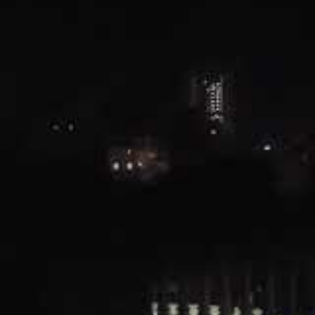
tion collective et redistribution municipale
 de sécurité les plus strictes pour les
st un exemple probant d’initiative locale en faveur
 plus sur les projets photovoltaïques en milieu
e
.