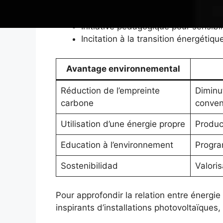
Valorisation du patrimoine commu
Éclairage écologique favorisant la q
Initiative pédagogique pour sensibi
Incitation à la transition énergéti
Avantage environnemental
Réduction de l’empreinte
Diminut
carbone
conven
Utilisation d’une énergie propre
Produc
Education à l’environnement
Progra
Sostenibilidad
Valori
Pour approfondir la relation entre énergie
inspirants d’installations photovoltaïques,