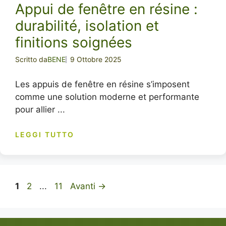
Appui de fenêtre en résine :
durabilité, isolation et
finitions soignées
Scritto da
BENE
9 Ottobre 2025
Les appuis de fenêtre en résine s’imposent
comme une solution moderne et performante
pour allier ...
LEGGI TUTTO
Pagina
Pagina
Pagina
1
2
...
11
Avanti
→