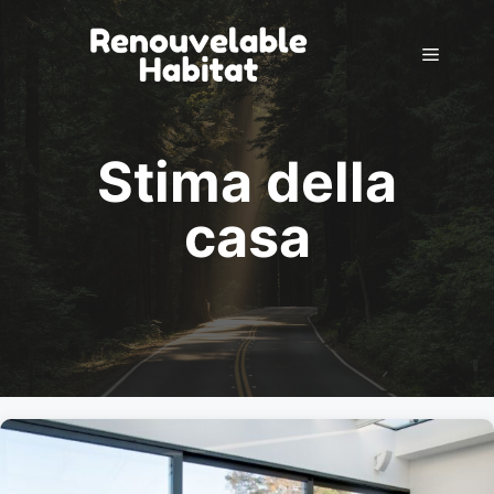
Vai
al
Menu
contenuto
Stima della
casa