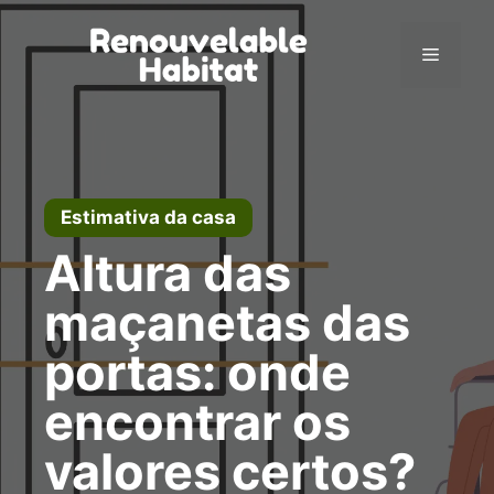
Pular
para
Menu
o
conteúdo
Estimativa da casa
Altura das
maçanetas das
portas: onde
encontrar os
valores certos?