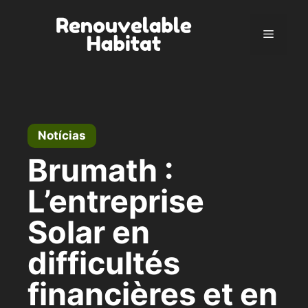
Pular
para
Menu
o
conteúdo
Notícias
Brumath :
L’entreprise
Solar en
difficultés
financières et en