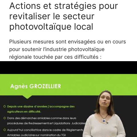
Actions et stratégies pour
revitaliser le secteur
photovoltaïque local
Plusieurs mesures sont envisagées ou en cours
pour soutenir l’industrie photovoltaïque
régionale touchée par ces difficultés :
Renforcement des aides publiques et
incitations financières pour les
entreprises en difficulté.
Facilitation de la reprise d’activité par des
repreneurs locaux ou investisseurs
spécialisés.
Promotion de la formation et du maintien
des compétences techniques dans
l’emploi à Brumath.