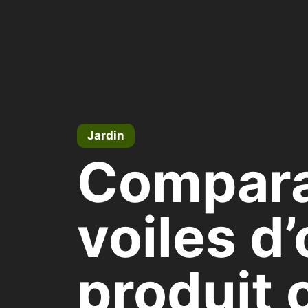
Pular
para
o
conteúdo
Jardin
Comparat
voiles d
produit 