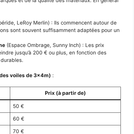
marques et de la qualité des matériaux. En général
éride, LeRoy Merlin) : Ils commencent autour de
tions sont souvent suffisamment adaptées pour un
me
(Espace Ombrage, Sunny Inch) : Les prix
ndre jusqu’à 200 € ou plus, en fonction des
 durables.
 des voiles de 3x4m)
:
Prix (à partir de)
50 €
60 €
70 €