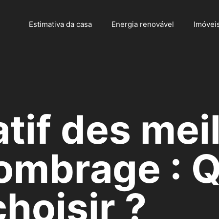
Estimativa da casa
Energia renovável
Imóvei
if des mei
’ombrage : 
choisir ?