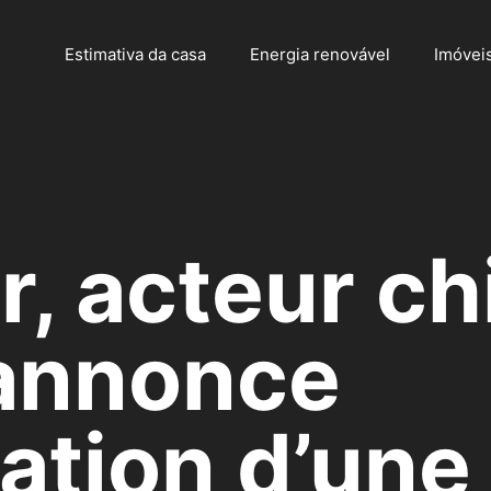
Estimativa da casa
Energia renovável
Imóvei
r, acteur ch
 annonce
tation d’une