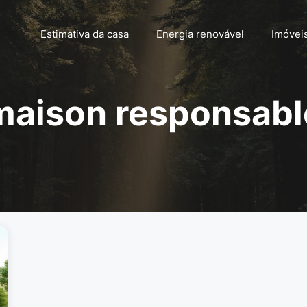
Estimativa da casa
Energia renovável
Imóvei
maison responsabl