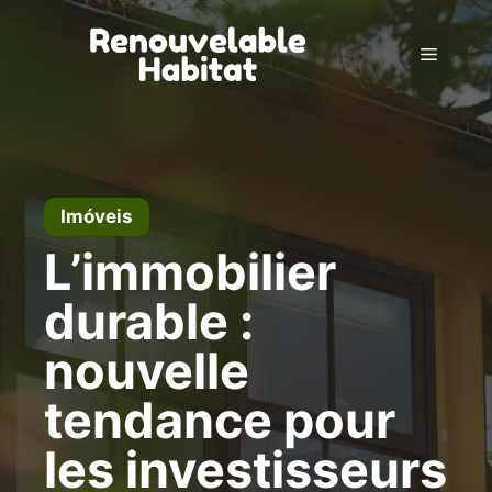
Pular
para
Menu
o
conteúdo
Imóveis
L’immobilier
durable :
nouvelle
tendance pour
les investisseurs