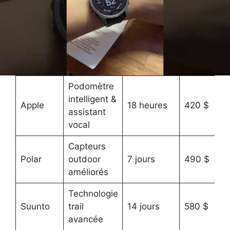
2025
Recharge
solaire
18 jours
Garmin
650 $
Power
prolongés
Glass
Podomètre
intelligent &
Apple
18 heures
420 $
assistant
vocal
Capteurs
Polar
outdoor
7 jours
490 $
améliorés
Technologie
Suunto
trail
14 jours
580 $
avancée