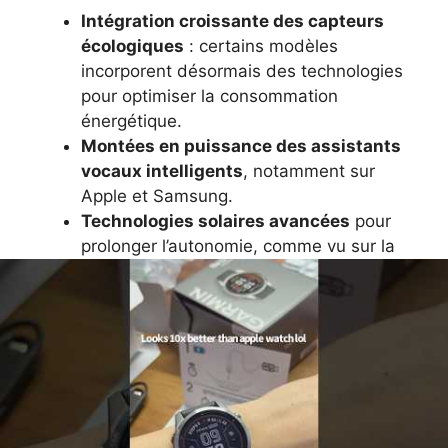
Intégration croissante des capteurs
écologiques
: certains modèles
incorporent désormais des technologies
pour optimiser la consommation
énergétique.
Montées en puissance des assistants
vocaux intelligents
, notamment sur
Apple et Samsung.
Technologies solaires avancées
pour
prolonger l’autonomie, comme vu sur la
Fenix 7 Pro Solar.
Interfaces utilisateurs plus intuitives
pour un suivi santé personnalisé, en lien
avec des apps tierces.
Prix
Innovation
Marca
Autonomia
moyen
majeure