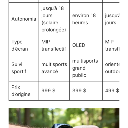
jusqu’à 18
jours
environ 18
jusqu’à 7
Autonomia
(solaire
heures
jours
prolongée)
Type
MIP
MIP
OLED
d’écran
transflectif
transflecti
multisports
Suivi
multisports
orienté
grand
sportif
avancé
outdoor
public
Prix
999 $
399 $
499 $
d’origine