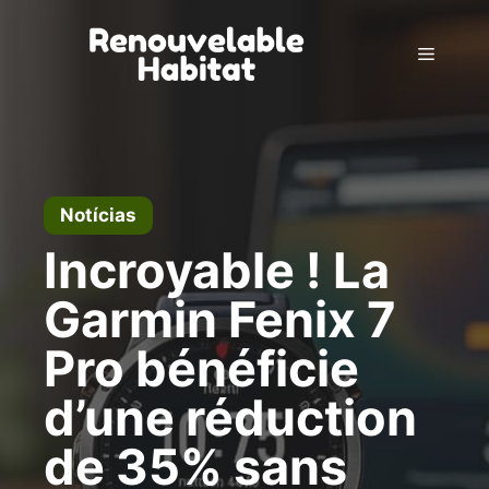
Pular
para
Menu
o
conteúdo
Notícias
Incroyable ! La
Garmin Fenix 7
Pro bénéficie
d’une réduction
de 35% sans