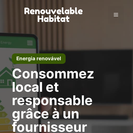
Pular
para
Menu
o
conteúdo
Energia renovável
Consommez
local et
responsable
grâce à un
fournisseur