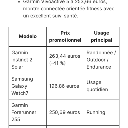
Garmin Vivoactive 5 à 253,66 euros,
montre connectée orientée fitness avec
un excellent suivi santé.
Prix
Usage
Modelo
promotionnel
principal
Garmin
Randonnée /
263,44 euros
Instinct 2
Outdoor /
(-41 %)
Solar
Endurance
Samsung
Usage
Galaxy
196,86 euros
quotidien
Watch7
Garmin
Forerunner
250,69 euros
Running
255