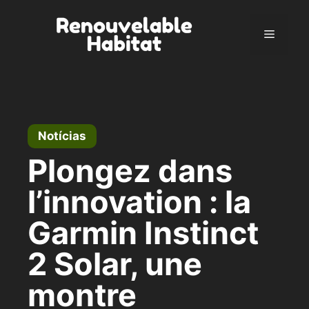
Pular
para
Menu
o
conteúdo
Notícias
Plongez dans
l’innovation : la
Garmin Instinct
2 Solar, une
montre