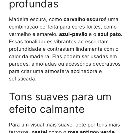
profundas
Madeira escura, como
carvalho escuro
é uma
combinação perfeita para cores fortes, como
vermelho e amarelo.
azul-pavão
e o
azul pato
.
Essas tonalidades vibrantes acrescentam
profundidade e contrastam lindamente com o
calor da madeira. Elas podem ser usadas em
paredes, almofadas ou acessórios decorativos
para criar uma atmosfera acolhedora e
sofisticada.
Tons suaves para um
efeito calmante
Para um visual mais suave, opte por tons mais
terrosos.
pastel
como o
rosa antigo
o
verde