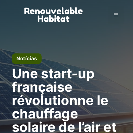
Pular
para
Menu
o
conteúdo
Notícias
Une start-up
française
révolutionne le
chauffage
solaire de l’air et