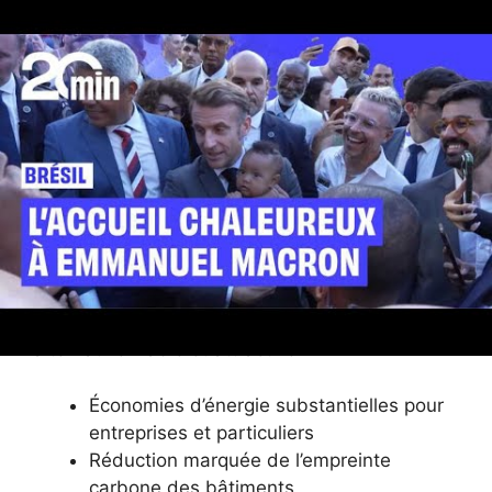
prometteuse pour le
chauffage bas-
carbone en France
L’invention d’Air Booster symbolise une étape
importante dans la révolution énergétique
française vers des solutions de chauffage plus
écologiques. Face aux enjeux climatiques, le
recours au chauffage solaire performant et à
faible impact carbone se positionne comme une
alternative viable et attractive.
Économies d’énergie substantielles pour
entreprises et particuliers
Réduction marquée de l’empreinte
carbone des bâtiments