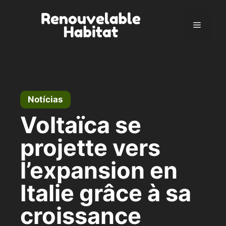
Pular
para
Menu
o
conteúdo
Notícias
Voltaïca se
projette vers
l’expansion en
Italie grâce à sa
croissance