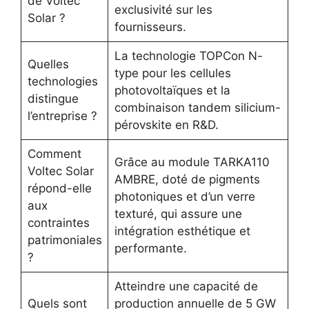
de Voltec
exclusivité sur les
Solar ?
fournisseurs.
La technologie TOPCon N-
Quelles
type pour les cellules
technologies
photovoltaïques et la
distingue
combinaison tandem silicium-
l’entreprise ?
pérovskite en R&D.
Comment
Grâce au module TARKA110
Voltec Solar
AMBRE, doté de pigments
répond-elle
photoniques et d’un verre
aux
texturé, qui assure une
contraintes
intégration esthétique et
patrimoniales
performante.
?
Atteindre une capacité de
Quels sont
production annuelle de 5 GW