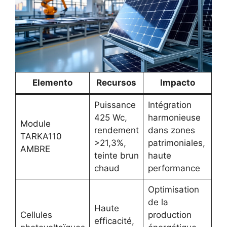
Elemento
Recursos
Impacto
Puissance
Intégration
425 Wc,
harmonieuse
Module
rendement
dans zones
TARKA110
>21,3%,
patrimoniales,
AMBRE
teinte brun
haute
chaud
performance
Optimisation
de la
Haute
Cellules
production
efficacité,