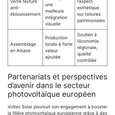
Verre texturé
l’aspect
une
anti-
esthétique
meilleure
éblouissement
sur toitures
intégration
patrimoniales
visuelle
Soutien à
Production
l’économie
Assemblage
locale à forte
régionale,
en Alsace
valeur
qualité
ajoutée
contrôlée
Partenariats et perspectives
d’avenir dans le secteur
photovoltaïque européen
Voltec Solar poursuit son engagement à booster
la filière photovoltaïque européenne grâce à des