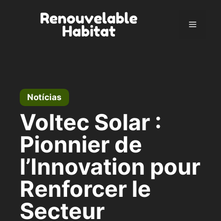
Pular
para
Menu
o
conteúdo
Notícias
Voltec Solar :
Pionnier de
l’Innovation pour
Renforcer le
Secteur