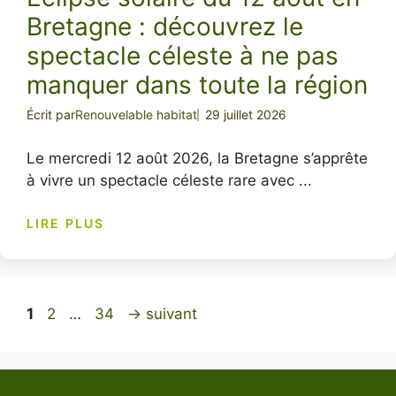
Bretagne : découvrez le
spectacle céleste à ne pas
manquer dans toute la région
Écrit par
Renouvelable habitat
29 juillet 2026
Le mercredi 12 août 2026, la Bretagne s’apprête
à vivre un spectacle céleste rare avec ...
LIRE PLUS
Page
Page
Page
1
2
…
34
→
suivant