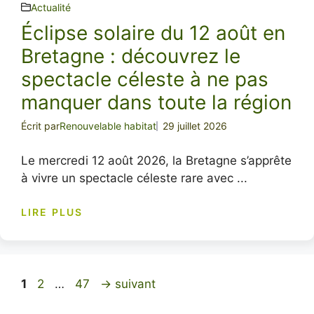
Actualité
Éclipse solaire du 12 août en
Bretagne : découvrez le
spectacle céleste à ne pas
manquer dans toute la région
Écrit par
Renouvelable habitat
29 juillet 2026
Le mercredi 12 août 2026, la Bretagne s’apprête
à vivre un spectacle céleste rare avec ...
LIRE PLUS
Page
Page
Page
1
2
…
47
→
suivant