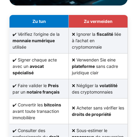
Zu tun
Zu vermeiden
Vérifiez l’origine de la
Ignorer la
fiscalité
liée
monnaie numérique
à l’achat en
utilisée
cryptomonnaie
Signer chaque acte
Verwenden Sie eine
avec un
avocat
plateforme
sans cadre
spécialisé
juridique clair
Faire valider le
Preis
Négliger la
volatilité
par un
notaire français
des cryptomonnaies
Convertir les
bitcoins
Acheter sans vérifier les
avant toute transaction
droits de propriété
immobilière
Consulter des
Sous-estimer le
professionnels du
droit
processus
de conversion