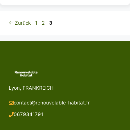
Seite
Seite
Seite
←
Zurück
1
2
3
Lyon, FRANKREICH
contact@renouvelable-habitat.fr
067934179
1