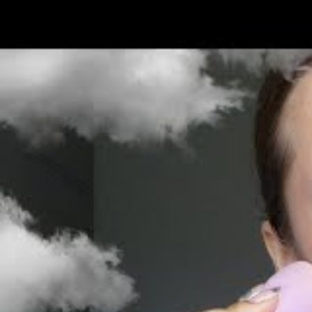
Les bonnes pratiques d’a
optimale
Pour maximiser l’efficacité de la brume sol
la paume de la main avant de l’appliquer d
dispersion du produit par le vent et limite
permet de contrôler la dose déposée et d