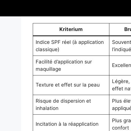
Un tableau synthétique permet de mieux 
Kriterium
Br
Indice SPF réel (à application
Souvent 
classique)
l’indiqu
Facilité d’application sur
Excelle
maquillage
Légère,
Texture et effet sur la peau
effet na
Risque de dispersion et
Plus éle
inhalation
appliqu
Plus gr
Incitation à la réapplication
confort