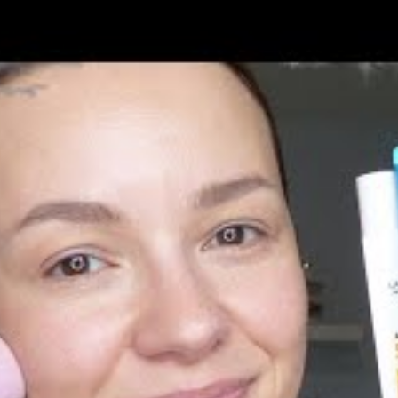
pplication pour une efficacité
aire, il est conseillé de vaporiser le produit dans
élicatement sur le visage. Ce geste évite la
 les risques d’inhalation des aérosols. De plus, cela
’assurer une couverture homogène, essentielle