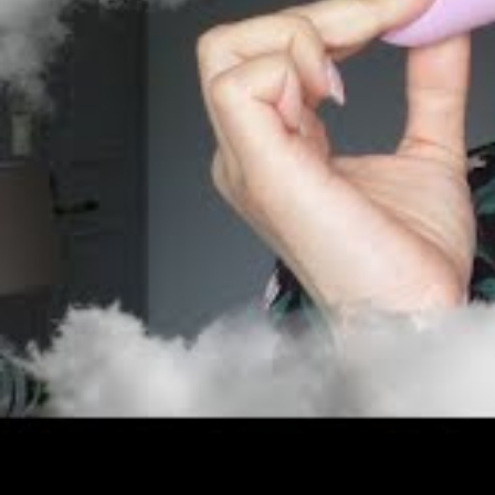
pour une
protection solaire
renforcée.
Un indicateur visuel simple d’une applicati
après pose. Ce signe garantit que la couc
barrière contre les rayons UV. Sans cette 
protection insuffisante, surtout si elle est
commodité.
Comparaison détaill
solaire : efficacité, 
En conditions réelles, la crème solaire re
complète et durable, notamment grâce à sa
Elle garantit également une meilleure tenu
la
brume solaire
séduit par sa légèreté, s
rapide, qui encourage les retouches fréqu
défense solaire au fil de la journée.