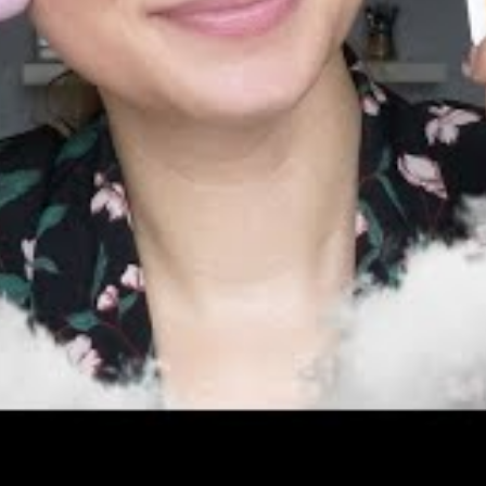
on suffisante est la légère brillance de la peau
he protectrice est bien formée, offrant une
vigilance, la
brume solaire
peut devenir une
 privilégiée à la crème solaire par simple
ée entre brume et crème
confort et praticité
ste la référence pour une
protection solaire
 texture qui permet de visualiser l’application.
e face à la transpiration ou à l’eau. En revanche,
on côté rafraîchissant et sa
pratique
d’utilisation
entes, facteur essentiel pour maintenir une bonne