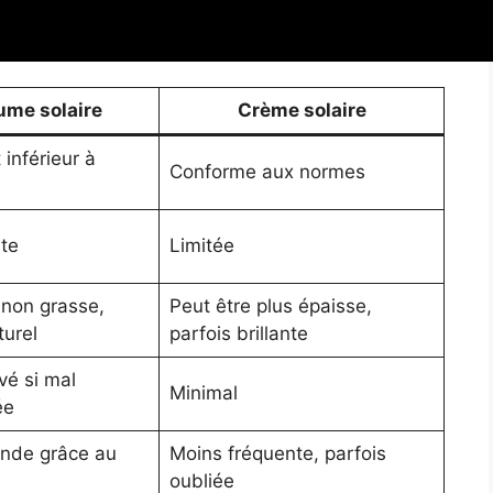
appréhender ces différences :
ume solaire
Crème solaire
inférieur à
Conforme aux normes
é
nte
Limitée
 non grasse,
Peut être plus épaisse,
turel
parfois brillante
vé si mal
Minimal
ée
ande grâce au
Moins fréquente, parfois
oubliée