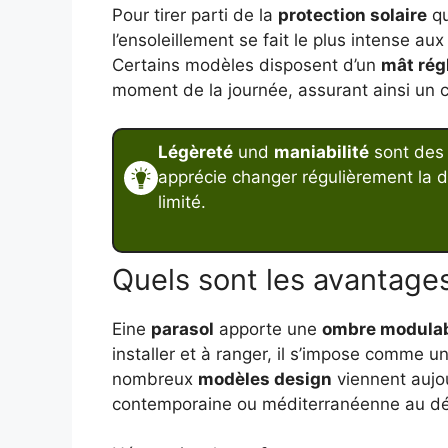
Pour tirer parti de la
protection solaire
qu
l’ensoleillement se fait le plus intense au
Certains modèles disposent d’un
mât rég
moment de la journée, assurant ainsi un c
Légèreté
und
maniabilité
sont des 
apprécie changer régulièrement la di
limité.
Quels sont les avantages 
Eine
parasol
apporte une
ombre modula
installer et à ranger, il s’impose comme
nombreux
modèles design
viennent aujou
contemporaine ou méditerranéenne au dé