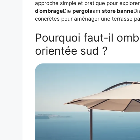
approche simple et pratique pour explorer
d’ombrage
Die
pergola
am
store banne
Di
concrètes pour aménager une terrasse p
Pourquoi faut-il omb
orientée sud ?