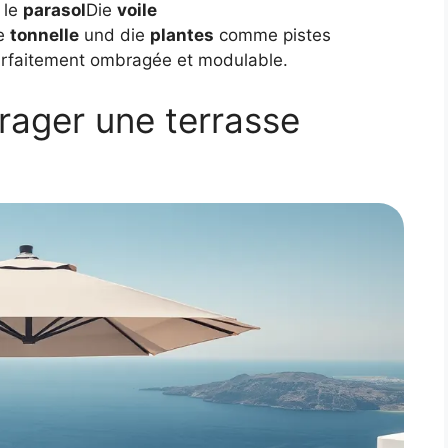
 le
parasol
Die
voile
e
tonnelle
und die
plantes
comme pistes
arfaitement ombragée et modulable.
rager une terrasse