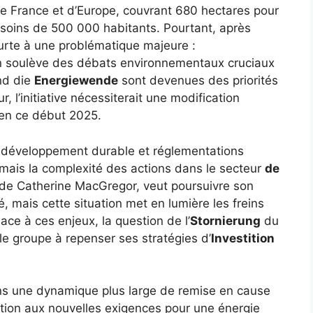
de France et d’Europe, couvrant 680 hectares pour
oins de 500 000 habitants. Pourtant, après
eurte à une problématique majeure :
on soulève des débats environnementaux cruciaux
d die
Energiewende
sont devenues des priorités
, l’initiative nécessiterait une modification
r en ce début 2025.
 développement durable et réglementations
amais la complexité des actions dans le secteur
de
n de Catherine MacGregor, veut poursuivre son
 mais cette situation met en lumière les freins
Face à ces enjeux, la question de l’
Stornierung
du
 le groupe à repenser ses stratégies d’
Investition
 dans une dynamique plus large de remise en cause
ation aux nouvelles exigences pour une énergie