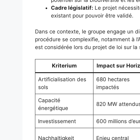
potentiel sur la biodiversité et les
Cadre législatif:
Le projet nécessit
existant pour pouvoir être validé.
Dans ce contexte, le groupe engage un dia
procédure se complexifie, notamment à l
est considérée lors du projet de loi sur la
Kriterium
Impact sur Hori
Artificialisation des
680 hectares
sols
impactés
Capacité
820 MW attendu
énergétique
Investissement
600 millions d’eu
Nachhaltigkeit
Enjeu central