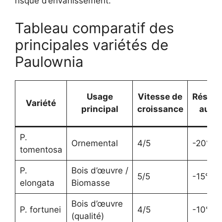
risque d’envahissement.
Tableau comparatif des
principales variétés de
Paulownia
Usage
Vitesse de
Résist
Variété
principal
croissance
au fr
P.
Ornemental
4/5
-20°C
tomentosa
P.
Bois d’œuvre /
5/5
-15°C
elongata
Biomasse
Bois d’œuvre
P. fortunei
4/5
-10°C
(qualité)