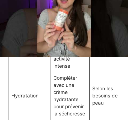
uniformément
À chaque
Première
sur peau
début
application
sèche avant
d’exposition
exposition
Appliquer
après chaque
Toutes les 2
Renouvellement
baignade ou
heures environ
activité
intense
Compléter
avec une
Selon les
crème
Hydratation
besoins de la
hydratante
peau
pour prévenir
la sécheresse