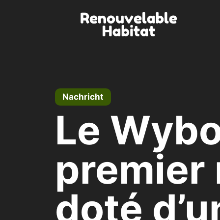
Zum
Inhalt
springen
Nachricht
Le Wybot
premier 
doté d’u