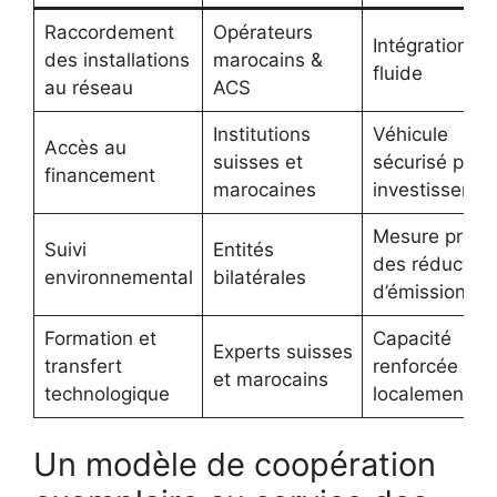
Raccordement
Opérateurs
Intégration
des installations
marocains &
fluide
au réseau
ACS
Institutions
Véhicule
Accès au
suisses et
sécurisé pour
financement
marocaines
investisseme
Mesure préci
Suivi
Entités
des réduction
environnemental
bilatérales
d’émissions
Formation et
Capacité
Experts suisses
transfert
renforcée
et marocains
technologique
localement
Un modèle de coopération