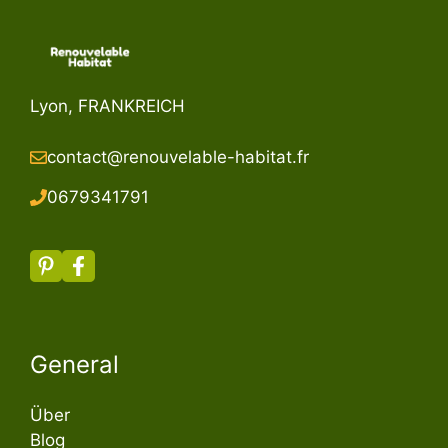
Lyon, FRANKREICH
contact@renouvelable-habitat.fr
067934179
1
General
Über
Blog