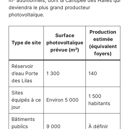
m² additionnels, dont la Canopée des Halles qui
deviendra le plus grand producteur
photovoltaïque.
Production
Surface
estimée
Type de site
photovoltaïque
(équivalent
prévue (m²)
foyers)
Réservoir
d’eau Porte
1 300
140
des Lilas
Sites
1 500
équipés à ce
Environ 5 000
habitants
jour
Bâtiments
publics
9 000
À définir