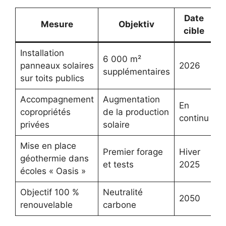
Date
Mesure
Objektiv
cible
Installation
6 000 m²
panneaux solaires
2026
supplémentaires
sur toits publics
Accompagnement
Augmentation
En
copropriétés
de la production
continu
privées
solaire
Mise en place
Premier forage
Hiver
géothermie dans
et tests
2025
écoles « Oasis »
Objectif 100 %
Neutralité
2050
renouvelable
carbone