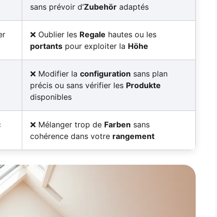
sans prévoir d’
Zubehör
adaptés
er
Oublier les
Regale
hautes ou les
portants
pour exploiter la
Höhe
Modifier la
configuration
sans plan
précis ou sans vérifier les
Produkte
disponibles
c
Mélanger trop de
Farben
sans
cohérence dans votre
rangement