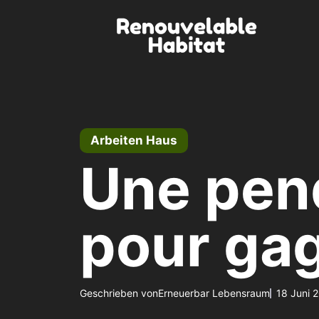
Zum
Inhalt
springen
Arbeiten Haus
Une pen
pour gag
Geschrieben von
Erneuerbar Lebensraum
18 Juni 