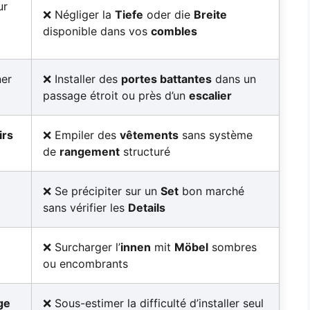
ur
Négliger la
Tiefe
oder die
Breite
disponible dans vos
combles
er
Installer des
portes battantes
dans un
passage étroit ou près d’un
escalier
irs
Empiler des
vêtements
sans système
de
rangement
structuré
Se précipiter sur un
Set
bon marché
sans vérifier les
Details
Surcharger l’
innen
mit
Möbel
sombres
ou encombrants
ge
Sous-estimer la difficulté d’installer seul