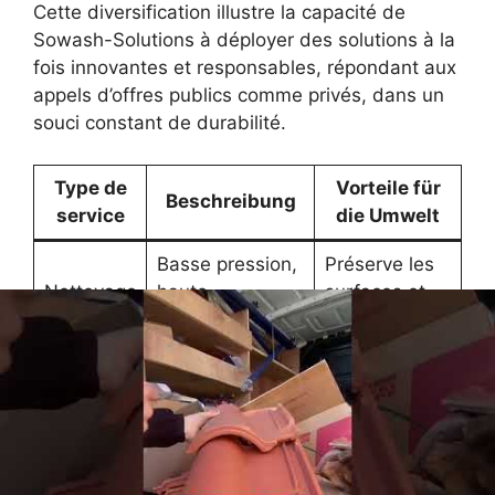
Cette diversification illustre la capacité de
Sowash-Solutions à déployer des solutions à la
fois innovantes et responsables, répondant aux
appels d’offres publics comme privés, dans un
souci constant de durabilité.
Type de
Vorteile für
Beschreibung
service
die Umwelt
Basse pression,
Préserve les
Nettoyage
haute
surfaces et
vapeur
température,
limite la
sans chimie
pollution
Eau
Optimise la
Nettoyage
déminéralisée,
production
solaire
robotique
d’énergie
avancée
solaire