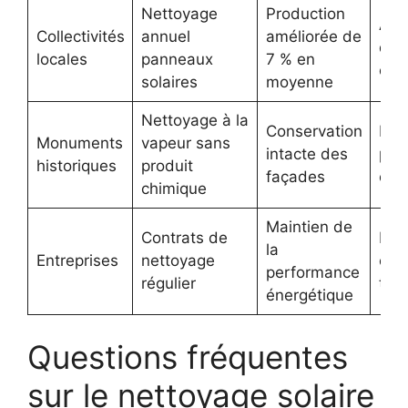
Nettoyage
Production
Amé
Collectivités
annuel
améliorée de
des
locales
panneaux
7 % en
éne
solaires
moyenne
Nettoyage à la
Conservation
Pro
Monuments
vapeur sans
intacte des
pat
historiques
produit
façades
cult
chimique
Maintien de
Contrats de
Réd
la
Entreprises
nettoyage
coû
performance
régulier
ter
énergétique
Questions fréquentes
sur le nettoyage solaire