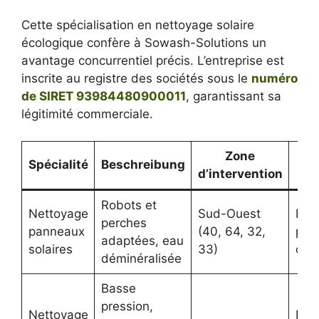
Cette spécialisation en nettoyage solaire
écologique confère à Sowash-Solutions un
avantage concurrentiel précis. L’entreprise est
inscrite au registre des sociétés sous le
numéro
de SIRET 93984480900011
, garantissant sa
légitimité commerciale.
Zone
Spécialité
Beschreibung
Cli
d’intervention
Robots et
Nettoyage
Sud-Ouest
Part
perches
panneaux
(40, 64, 32,
prof
adaptées, eau
solaires
33)
coll
déminéralisée
Basse
pression,
Nettoyage
Faç