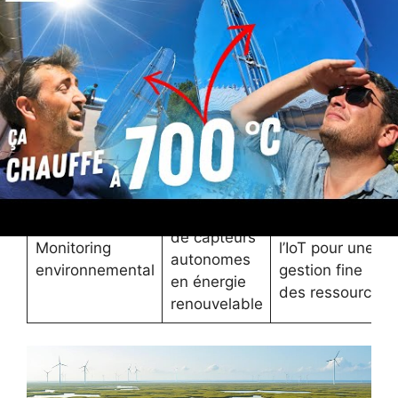
Transport léger
pour
d’autres outils
de matériel
l’utilisateur,
agricoles
énergie
connexes
propre
Alimentation
Développement
Autonomie
d’outils
de batteries
prolongée
électriques
plus
sur le terrain
mobiles
performantes
Utilisation
Intégration de
de capteurs
Monitoring
l’IoT pour une
autonomes
environnemental
gestion fine
en énergie
des ressources
renouvelable