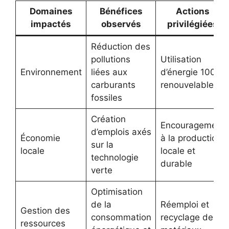
Domaines
Bénéfices
Actions
impactés
observés
privilégiées
Réduction des
pollutions
Utilisation
Environnement
liées aux
d’énergie 100%
carburants
renouvelable
fossiles
Création
Encouragement
d’emplois axés
Économie
à la production
sur la
locale
locale et
technologie
durable
verte
Optimisation
de la
Réemploi et
Gestion des
consommation
recyclage des
ressources