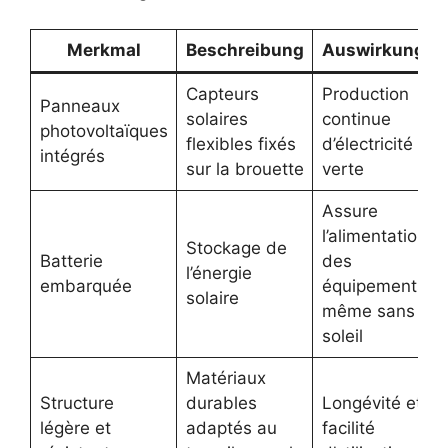
Merkmal
Beschreibung
Auswirkungen
Capteurs
Production
Panneaux
solaires
continue
photovoltaïques
flexibles fixés
d’électricité
intégrés
sur la brouette
verte
Assure
l’alimentation
Stockage de
Batterie
des
l’énergie
embarquée
équipements
solaire
même sans
soleil
Matériaux
Structure
durables
Longévité et
légère et
adaptés au
facilité