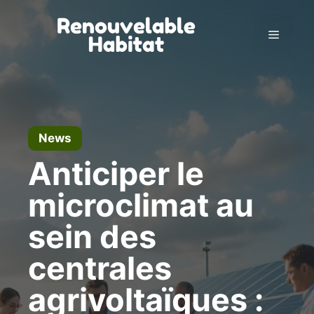
Skip
to
Menu
content
News
Anticiper le
microclimat au
sein des
centrales
agrivoltaïques :