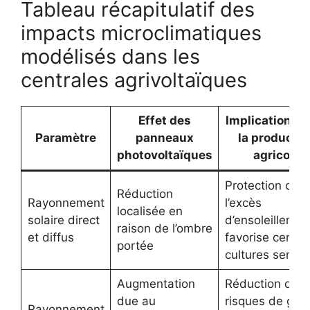
Tableau récapitulatif des
impacts microclimatiques
modélisés dans les
centrales agrivoltaïques
Effet des
Implications p
Paramètre
panneaux
la productio
photovoltaïques
agricole
Protection cont
Réduction
Rayonnement
l’excès
localisée en
solaire direct
d’ensoleillemen
raison de l’ombre
et diffus
favorise certai
portée
cultures sensib
Augmentation
Réduction des
due au
risques de gel
Rayonnement