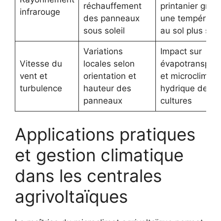
réchauffement
printanier grâc
infrarouge
des panneaux
une températu
sous soleil
au sol plus sta
Variations
Impact sur
Vitesse du
locales selon
évapotranspira
vent et
orientation et
et microclimat
turbulence
hauteur des
hydrique des
panneaux
cultures
Applications pratiques
et gestion climatique
dans les centrales
agrivoltaïques