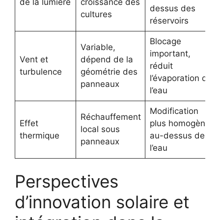
de la lumière
croissance des
dessus des
cultures
réservoirs
Blocage
Variable,
important,
Vent et
dépend de la
réduit
turbulence
géométrie des
l’évaporation de
panneaux
l’eau
Modification
Réchauffement
Effet
plus homogène
local sous
thermique
au-dessus de
panneaux
l’eau
Perspectives
d’innovation solaire et