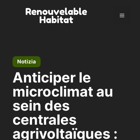
Vai
al
Menu
contenuto
Notizia
Anticiper le
microclimat au
sein des
centrales
agrivoltaïques :