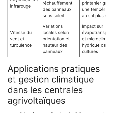
réchauffement
printanier grâc
infrarouge
des panneaux
une températu
sous soleil
au sol plus sta
Variations
Impact sur
Vitesse du
locales selon
évapotranspira
vent et
orientation et
et microclimat
turbulence
hauteur des
hydrique des
panneaux
cultures
Applications pratiques
et gestion climatique
dans les centrales
agrivoltaïques