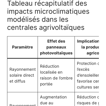
Tableau récapitulatif des
impacts microclimatiques
modélisés dans les
centrales agrivoltaïques
Effet des
Implications p
Paramètre
panneaux
la productio
photovoltaïques
agricole
Protection cont
Réduction
Rayonnement
l’excès
localisée en
solaire direct
d’ensoleillemen
raison de l’ombre
et diffus
favorise certai
portée
cultures sensib
Augmentation
Réduction des
due au
risques de gel
Rayonnement