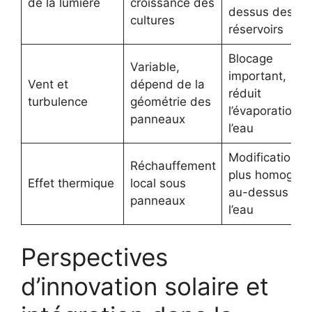
de la lumière
croissance des
dessus des
cultures
réservoirs
Blocage
Variable,
important,
Vent et
dépend de la
réduit
turbulence
géométrie des
l’évaporation d
panneaux
l’eau
Modification
Réchauffement
plus homogèn
Effet thermique
local sous
au-dessus de
panneaux
l’eau
Perspectives
d’innovation solaire et